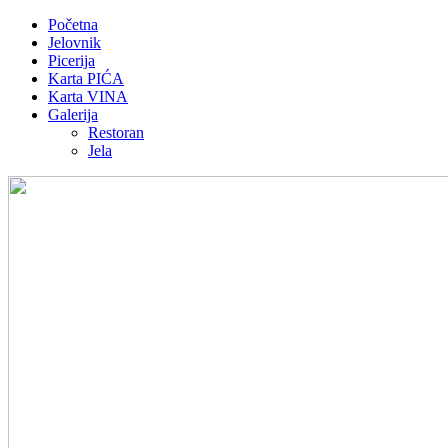
Početna
Jelovnik
Picerija
Karta PIĆA
Karta VINA
Galerija
Restoran
Jela