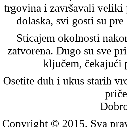
trgovina i završavali veliki
dolaska, svi gosti su pr
Sticajem okolnosti nako
zatvorena. Dugo su sve prič
ključem, čekajući 
Osetite duh i ukus starih v
priče
Dobro
Copyright © 2015. Sva prav