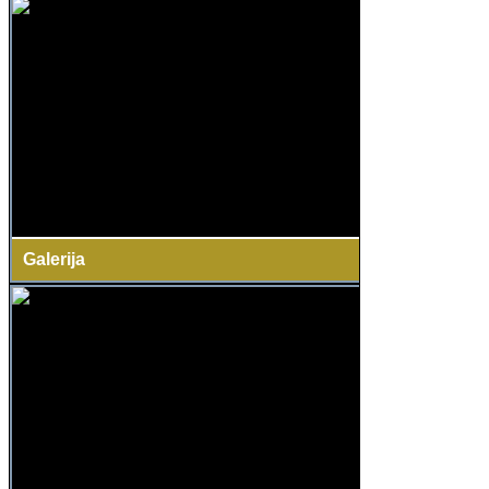
Galerija
Ovde možete pogledati slike restorana i jela.
Uživajte!