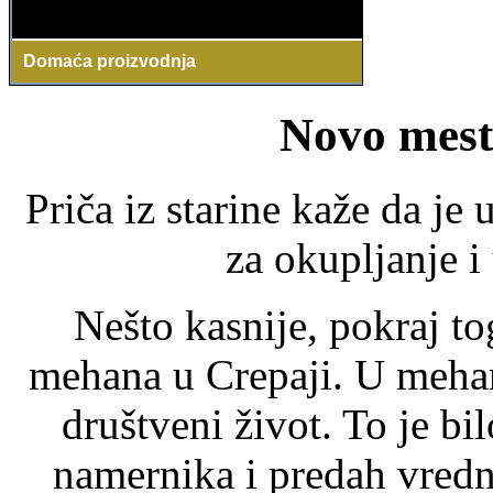
Domaća proizvodnja
Sva jela koja spremamo, prave se od domaćih
namirnica i mesa koje mi proizvodimo.
Novo mesto
Priča iz starine kaže da je 
za okupljanje 
Nešto kasnije, pokraj to
mehana u Crepaji. U mehan
društveni život. To je bi
namernika i predah vrednih