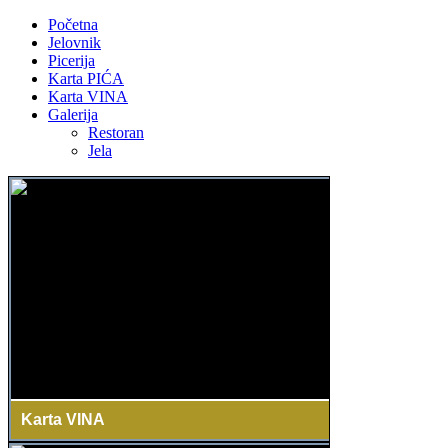
Početna
Jelovnik
Picerija
Karta PIĆA
Karta VINA
Galerija
Restoran
Jela
Karta VINA
U ponudi Vam nudimo najbolja vina.